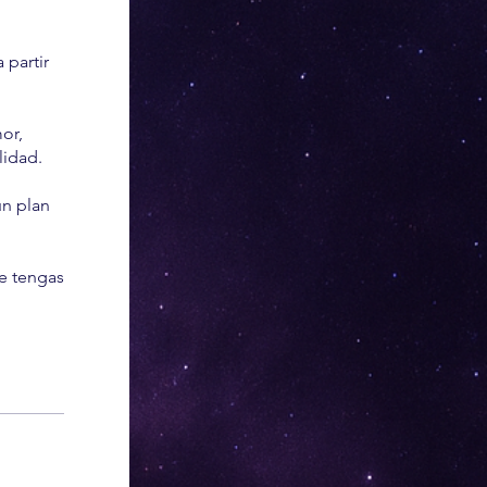
 partir
or,
lidad.
un plan
ue tengas