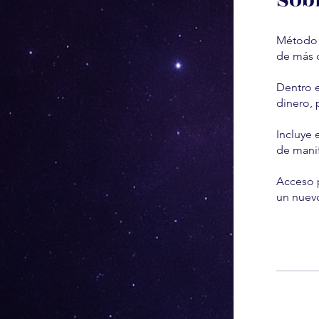
Sob
Método A
de más d
Dentro e
dinero, 
Incluye 
de manif
Acceso p