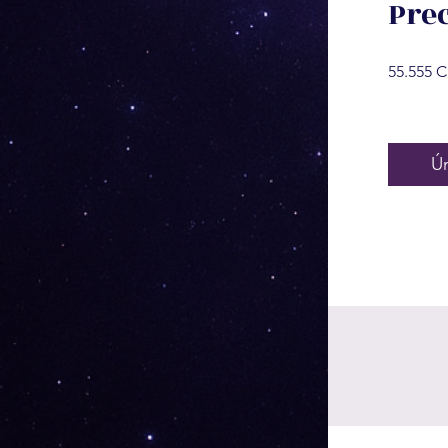
Pre
55.555 
Ú