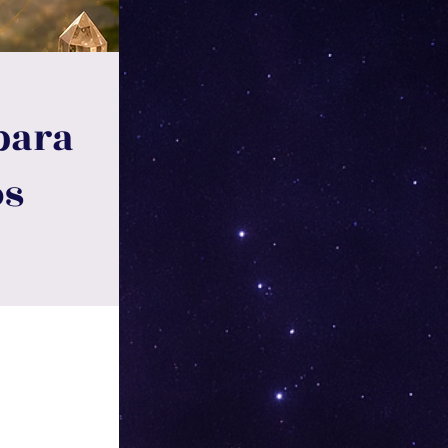
para
os