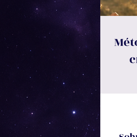
Mét
c